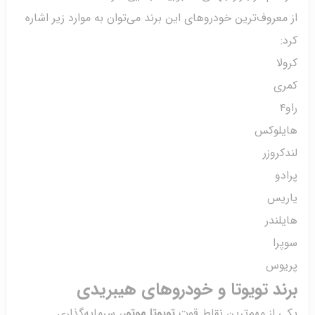
عروف‌ترین خودروهای این برند می‌توان به موارد زیر اشاره
ا
ی
لوکس
روزر
و
یس
ندر
ا
وس
د تویوتا و خودروهای هیبریدی
از مهم‌ترین نقاط قوت
تویوتا
موتور
، سرمایه‌گذاری