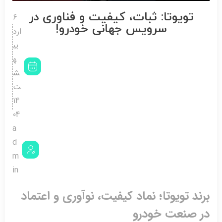
تویوتا: ثبات، کیفیت و فناوری در
6
سرویس جهانی خودرو!
ارد
یب
ه
ش
ت
14
04
a
d
m
in
د تویوتا؛ نماد کیفیت، نوآوری و اعتماد
 صنعت خودرو