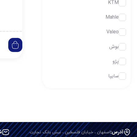
KTM
Mahle
Valeo
بوش
پژو
سایپا
آدرس:
اصفهان ، خیابان فلسطین ، نبش بانک تجارت
ش