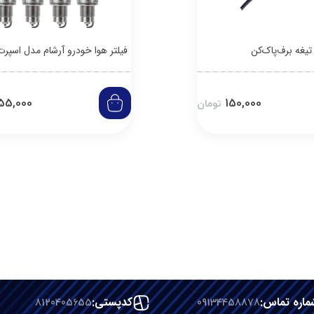
تیغه برف‌پاک‌کن
فیلتر هوا خودرو آرشام مدل اسپرت DS80
55,000
150,000
تومان
ماره تماس:
09134458878
کدپستی:
8120405655