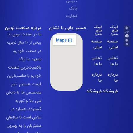
، نبش
بانک
تجارت
مسیر یابی با نشان
درباره صنعت نوین
لینک
لینک
های
های
مفید
مفید
ما در صنعت نوین، با
صفحه
صفحه
بیش از 10 سال تجربه
اصلی
اصلی
در صنعت خودرو،
تماس
تماس
متعهد به ارائه
با ما
با ما
باکیفیت‌ترین قطعات
درباره
درباره
خودرو با مناسب‌ترین
ما
ما
قیمت هستیم. تیم
فروشگاه
فروشگاه
متخصص ما، با دانش
فنی بالا و تجربه
گسترده، همواره در
تلاش است تا نیازهای
مشتریان را به بهترین