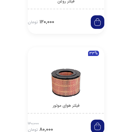
فیلتر روغن
120,000
تومان
33%
فیلتر هوای موتور
120,000
80,000
تومان