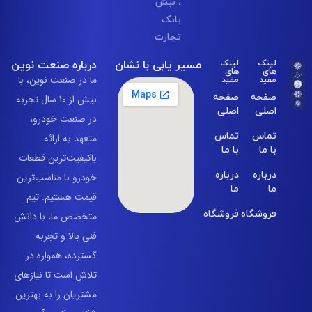
، نبش
بانک
تجارت
مسیر یابی با نشان
درباره صنعت نوین
لینک
لینک
های
های
مفید
مفید
ما در صنعت نوین، با
صفحه
صفحه
بیش از 10 سال تجربه
اصلی
اصلی
در صنعت خودرو،
تماس
تماس
متعهد به ارائه
با ما
با ما
باکیفیت‌ترین قطعات
درباره
درباره
خودرو با مناسب‌ترین
ما
ما
قیمت هستیم. تیم
فروشگاه
فروشگاه
متخصص ما، با دانش
فنی بالا و تجربه
گسترده، همواره در
تلاش است تا نیازهای
مشتریان را به بهترین