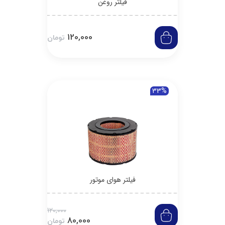
فیلتر روغن
120,000
تومان
33%
فیلتر هوای موتور
120,000
80,000
تومان